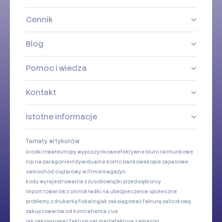
Cennik
Blog
Pomoc i wiedza
Kontakt
Istotne informacje
Tematy artykułów
środki trwałe
Urlopy wypoczynkowe
efektywne biuro rachunkowe
nip na paragonie
indywidualne konto bankowe
kopie zapasowe
samochód ciężarowy w firmie
magazyn
kody wyrejestrowania z zus
obowiązki przedsiębiorcy
import towarów z chin
składki na ubezpieczenie społeczne
problemy z drukarką fiskalną
jak zaksięgować fakturę zaliczkową
zakup towarów od kontrahenta z ue
jak zaksięgować fakturę vat marża
faktura z amazon