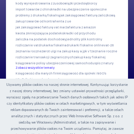
kody wyrejestrowania z zus
obowiązki przedsiębiorcy
import towarów z chin
składki na ubezpieczenie społeczne
problemy z drukarką fiskalną
jak zaksięgować fakturę zaliczkową
zakup towarów od kontrahenta z ue
jak zaksięgować fakturę vat marża
faktura z amazon
kwota zmniejszająca podatek
składki od przychodu
zaliczka na podatek dochodowy
jednolity plik kontrolny
rozliczanie vat
drukarka fiskalna
drukarki fiskalne online
vat-26
zeznania roczne
zwrot ulgi na zakup kasy a jpk v7
zeznanie roczne
rozliczanie transakcji zagranicznych
zakup kasy fiskalnej
księgowanie polisy ubezpieczeniowej samochodu
spis z natury
Zobacz wszystkie tematy
Księgowość dla małych firm
Księgowość dla spółek i NGO's
KSeF dla biur rachunkowych
Używamy plików cookies na naszej stronie internetowej. Kontynuując korzystanie
z naszej strony internetowej, bez zmiany ustawień prywatności przeglądarki,
Nasze serwisy
wyrażasz zgodę na przetwarzanie Twoich danych osobowych takich jak adres IP
czy identyfikatory plików cookies w celach marketingowych, w tym wyświetlania
Certyfikat
reklam dopasowanych do Twoich zainteresowań i preferencji, a także celach
analitycznych i statystycznych przez Web Innovative Software Sp. z o.o. z
siedzibą we Wrocławiu (Administrator), a także na zapisywanie i
przechowywanie plików cookies na Twoim urządzeniu. Pamiętaj, że zawsze