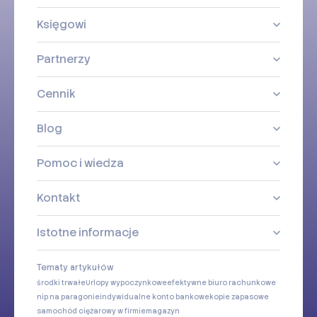
Księgowi
Partnerzy
Cennik
Blog
Pomoc i wiedza
Kontakt
Istotne informacje
Tematy artykułów
środki trwałe
Urlopy wypoczynkowe
efektywne biuro rachunkowe
nip na paragonie
indywidualne konto bankowe
kopie zapasowe
samochód ciężarowy w firmie
magazyn