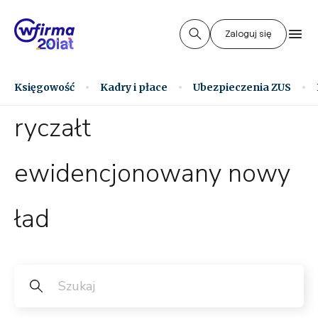
Zaloguj się
Księgowość
Kadry i płace
Ubezpieczenia ZUS
ryczałt
ewidencjonowany nowy
ład