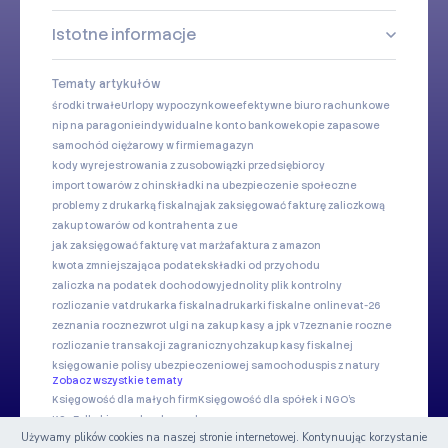
Istotne informacje
Tematy artykułów
środki trwałe
Urlopy wypoczynkowe
efektywne biuro rachunkowe
nip na paragonie
indywidualne konto bankowe
kopie zapasowe
samochód ciężarowy w firmie
magazyn
kody wyrejestrowania z zus
obowiązki przedsiębiorcy
import towarów z chin
składki na ubezpieczenie społeczne
problemy z drukarką fiskalną
jak zaksięgować fakturę zaliczkową
zakup towarów od kontrahenta z ue
jak zaksięgować fakturę vat marża
faktura z amazon
kwota zmniejszająca podatek
składki od przychodu
zaliczka na podatek dochodowy
jednolity plik kontrolny
rozliczanie vat
drukarka fiskalna
drukarki fiskalne online
vat-26
zeznania roczne
zwrot ulgi na zakup kasy a jpk v7
zeznanie roczne
rozliczanie transakcji zagranicznych
zakup kasy fiskalnej
księgowanie polisy ubezpieczeniowej samochodu
spis z natury
Zobacz wszystkie tematy
Księgowość dla małych firm
Księgowość dla spółek i NGO's
KSeF dla biur rachunkowych
Używamy plików cookies na naszej stronie internetowej. Kontynuując korzystanie