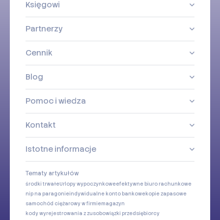
Księgowi
Partnerzy
Cennik
Blog
Pomoc i wiedza
Kontakt
Istotne informacje
Tematy artykułów
środki trwałe
Urlopy wypoczynkowe
efektywne biuro rachunkowe
nip na paragonie
indywidualne konto bankowe
kopie zapasowe
samochód ciężarowy w firmie
magazyn
kody wyrejestrowania z zus
obowiązki przedsiębiorcy