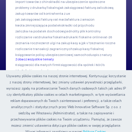
import towarów z chin
składki na ubezpieczenie społeczne
problemy z drukarką fiskalną
jak zaksięgować fakturę zaliczkową
zakup towarów od kontrahenta z ue
jak zaksięgować fakturę vat marża
faktura z amazon
kwota zmniejszająca podatek
składki od przychodu
zaliczka na podatek dochodowy
jednolity plik kontrolny
rozliczanie vat
drukarka fiskalna
drukarki fiskalne online
vat-26
zeznania roczne
zwrot ulgi na zakup kasy a jpk v7
zeznanie roczne
rozliczanie transakcji zagranicznych
zakup kasy fiskalnej
księgowanie polisy ubezpieczeniowej samochodu
spis z natury
Zobacz wszystkie tematy
Księgowość dla małych firm
Księgowość dla spółek i NGO's
KSeF dla biur rachunkowych
Używamy plików cookies na naszej stronie internetowej. Kontynuując korzystanie
z naszej strony internetowej, bez zmiany ustawień prywatności przeglądarki,
Nasze serwisy
wyrażasz zgodę na przetwarzanie Twoich danych osobowych takich jak adres IP
czy identyfikatory plików cookies w celach marketingowych, w tym wyświetlania
Certyfikat
reklam dopasowanych do Twoich zainteresowań i preferencji, a także celach
analitycznych i statystycznych przez Web Innovative Software Sp. z o.o. z
siedzibą we Wrocławiu (Administrator), a także na zapisywanie i
przechowywanie plików cookies na Twoim urządzeniu. Pamiętaj, że zawsze
możesz zmienić ustawienia dotyczące plików cookies w swojej przeglądarce.
© Copyright 2006-2026 Web INnovative Software Sp. z o.o.
Więcej informacji znajdziesz w naszej
Polityce Cookies
.