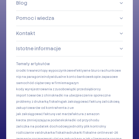
Blog
Pomoc i wiedza
Kontakt
Istotne informacje
Tematy artykułów
środki trwałe
Urlopy wypoczynkowe
efektywne biuro rachunkowe
nip na paragonie
indywidualne konto bankowe
kopie zapasowe
samochód ciężarowy w firmie
magazyn
kody wyrejestrowania z zus
obowiązki przedsiębiorcy
import towarów z chin
składki na ubezpieczenie społeczne
problemy z drukarką fiskalną
jak zaksięgować fakturę zaliczkową
zakup towarów od kontrahenta z ue
jak zaksięgować fakturę vat marża
faktura z amazon
kwota zmniejszająca podatek
składki od przychodu
zaliczka na podatek dochodowy
jednolity plik kontrolny
rozliczanie vat
drukarka fiskalna
drukarki fiskalne online
vat-26
zeznania roczne
zwrot ulgi na zakup kasy a jpk v7
zeznanie roczne