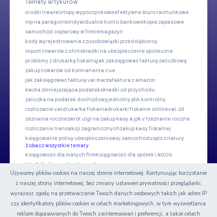
Tematy artykułów
środki trwałe
Urlopy wypoczynkowe
efektywne biuro rachunkowe
nip na paragonie
indywidualne konto bankowe
kopie zapasowe
samochód ciężarowy w firmie
magazyn
kody wyrejestrowania z zus
obowiązki przedsiębiorcy
import towarów z chin
składki na ubezpieczenie społeczne
problemy z drukarką fiskalną
jak zaksięgować fakturę zaliczkową
zakup towarów od kontrahenta z ue
jak zaksięgować fakturę vat marża
faktura z amazon
kwota zmniejszająca podatek
składki od przychodu
zaliczka na podatek dochodowy
jednolity plik kontrolny
rozliczanie vat
drukarka fiskalna
drukarki fiskalne online
vat-26
zeznania roczne
zwrot ulgi na zakup kasy a jpk v7
zeznanie roczne
rozliczanie transakcji zagranicznych
zakup kasy fiskalnej
księgowanie polisy ubezpieczeniowej samochodu
spis z natury
Zobacz wszystkie tematy
Księgowość dla małych firm
Księgowość dla spółek i NGO's
KSeF dla biur rachunkowych
Używamy plików cookies na naszej stronie internetowej. Kontynuując korzystanie
z naszej strony internetowej, bez zmiany ustawień prywatności przeglądarki,
Nasze serwisy
wyrażasz zgodę na przetwarzanie Twoich danych osobowych takich jak adres IP
czy identyfikatory plików cookies w celach marketingowych, w tym wyświetlania
Certyfikat
reklam dopasowanych do Twoich zainteresowań i preferencji, a także celach