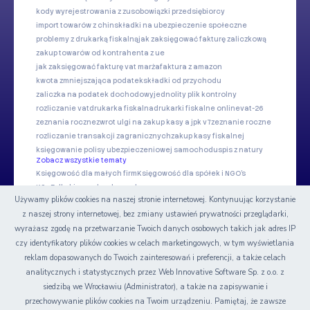
kody wyrejestrowania z zus
obowiązki przedsiębiorcy
import towarów z chin
składki na ubezpieczenie społeczne
problemy z drukarką fiskalną
jak zaksięgować fakturę zaliczkową
zakup towarów od kontrahenta z ue
jak zaksięgować fakturę vat marża
faktura z amazon
kwota zmniejszająca podatek
składki od przychodu
zaliczka na podatek dochodowy
jednolity plik kontrolny
rozliczanie vat
drukarka fiskalna
drukarki fiskalne online
vat-26
zeznania roczne
zwrot ulgi na zakup kasy a jpk v7
zeznanie roczne
rozliczanie transakcji zagranicznych
zakup kasy fiskalnej
księgowanie polisy ubezpieczeniowej samochodu
spis z natury
Zobacz wszystkie tematy
Księgowość dla małych firm
Księgowość dla spółek i NGO's
KSeF dla biur rachunkowych
Używamy plików cookies na naszej stronie internetowej. Kontynuując korzystanie
z naszej strony internetowej, bez zmiany ustawień prywatności przeglądarki,
Nasze serwisy
wyrażasz zgodę na przetwarzanie Twoich danych osobowych takich jak adres IP
czy identyfikatory plików cookies w celach marketingowych, w tym wyświetlania
Certyfikat
reklam dopasowanych do Twoich zainteresowań i preferencji, a także celach
analitycznych i statystycznych przez Web Innovative Software Sp. z o.o. z
siedzibą we Wrocławiu (Administrator), a także na zapisywanie i
przechowywanie plików cookies na Twoim urządzeniu. Pamiętaj, że zawsze