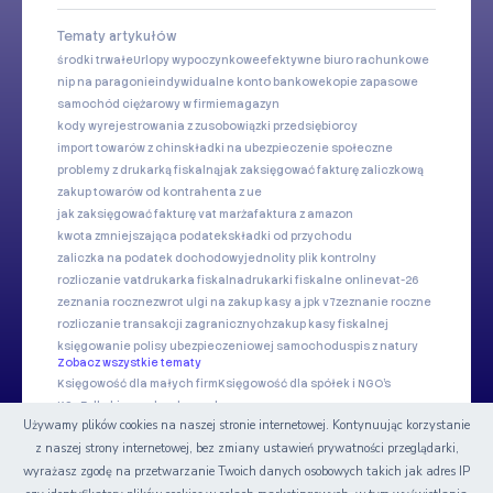
Tematy artykułów
środki trwałe
Urlopy wypoczynkowe
efektywne biuro rachunkowe
nip na paragonie
indywidualne konto bankowe
kopie zapasowe
samochód ciężarowy w firmie
magazyn
kody wyrejestrowania z zus
obowiązki przedsiębiorcy
import towarów z chin
składki na ubezpieczenie społeczne
problemy z drukarką fiskalną
jak zaksięgować fakturę zaliczkową
zakup towarów od kontrahenta z ue
jak zaksięgować fakturę vat marża
faktura z amazon
kwota zmniejszająca podatek
składki od przychodu
zaliczka na podatek dochodowy
jednolity plik kontrolny
rozliczanie vat
drukarka fiskalna
drukarki fiskalne online
vat-26
zeznania roczne
zwrot ulgi na zakup kasy a jpk v7
zeznanie roczne
rozliczanie transakcji zagranicznych
zakup kasy fiskalnej
księgowanie polisy ubezpieczeniowej samochodu
spis z natury
Zobacz wszystkie tematy
Księgowość dla małych firm
Księgowość dla spółek i NGO's
KSeF dla biur rachunkowych
Używamy plików cookies na naszej stronie internetowej. Kontynuując korzystanie
z naszej strony internetowej, bez zmiany ustawień prywatności przeglądarki,
Nasze serwisy
wyrażasz zgodę na przetwarzanie Twoich danych osobowych takich jak adres IP